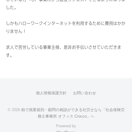
た
士
o
した。
し
c
事
ま
c
務
しかもハローワークインターネットを利用するために費用はかか
し
o
所
りません！
ょ
」
オ
う
へ
フ
！
求人で苦労している事業主様、是非お手伝いさせていただきま
ィ
す。
ス
C
r
o
個人情報保護方針
お問い合わせ
c
c
© 2026
柏で就業規則・顧問の相談ができる社労士なら「社会保険労
o
務士事務所 オフィス Crocco」へ
」
Powered by
へ