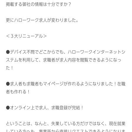
み
な
ン
が
掲載する御社の情報は十分ですか？
を
ら
で
サ
「
抱
更にハローワーク求人が変わりました。
き
社
え
ル
る
会
て
＜３大リニューアル＞
社
保
い
2022
険
労
る
年
労
●デバイス不問でどこからでも、ハローワークインターネットシ
12
事
士
務
月
ステムを利用して、求職者が求人内容を閲覧できるようになっ
業
な
士
30
主
た！
ら
事
日
様
「
務
by
、
●求人者も求職者もマイページが作れるようになりました！在職
社
所
wpadmin
一
者も作れる！
オ
会
緒
フ
保
に
●オンライン上で求人、求職登録が完結！
ィ
険
解
ス
労
決
C
ということは、なんと、失業している方だけではなく、現在就業
い
務
r
している方へも、事業所から直接リクエストできるようになりま