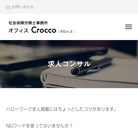
柏
ー
コ
お問い合わせ
で
ン
就
テ
業
メ
ン
規
ニ
ュ
則
ツ
柏
労
ー
・
へ
で
務
顧
ス
の
就
問
キ
求人コンサル
問
業
の
ッ
題
規
相
、
プ
談
則
給
が
・
与
で
顧
計
き
問
求
算
ハローワーク求人掲載にはちょっとしたコツがあります。
る
の
、
社
人
お
相
労
NGワードを使ってはいませんか？
コ
悩
士
談