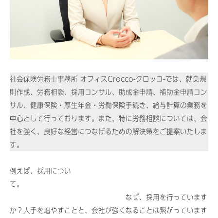
に
た
士
o
し
c
つ
事
ま
c
務
い
し
o
所
ょ
」
て
オ
う
へ
フ
！
2023
社会保険労務士事務所 オフィスCrocco-クロッコ-では、就業規
ィ
年
則作成、労務相談、採用コンサル、助成金申請、補助金申請コン
12
ス
サル、健康保険・厚生年金・労働保険手続き、給与計算の業務を
月
C
中心として行っております。また、特に労務相談については、会
30
r
社を強く、良好な経営につなげるための解決策をご提案いたしま
日
o
す。
by
c
wpadmin
c
例えば、採用につい
o
て。
なぜ、採用を行っています
」
か？人手を増やすことと、会社が強くなることは繋がっています
へ