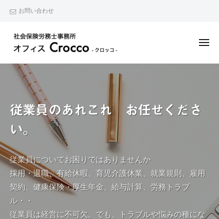
柏
ー
コ
お問い合わせ
で
ン
就
テ
業
メ
ン
規
ニ
ュ
ツ
則
柏
労
ー
・
へ
務
で
顧
ス
の
就
問
キ
問
業
の
従業員のあれこれ お任せくださ
ッ
題
規
相
、
プ
い。
談
則
給
が
・
与
で
顧
従業員についてお困りではありませんか
計
き
問
算
採用・退職、有給休暇、育児介護休業、就業規則、雇用
る
の
、
契約、健康保険・厚生年金、給与計算、労務トラブ
社
お
相
労
ル・・
悩
士
談
従業員は経営に不可欠。でも、トラブルや悩みの種にな