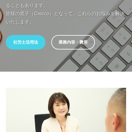
み
な
が
ることもあります。
を
ら
で
皆様の黒子（Crocco）となって、これらのお悩みを解決
抱
「
き
いたします。
社
え
る
会
て
社
保
い
社労士活用法
業務内容・費用
険
労
る
労
事
士
務
業
な
士
主
ら
事
様
「
務
、
社
所
一
当
オ
会
緒
フ
社
保
に
ィ
険
解
業
ス
決
労
C
務
い
務
r